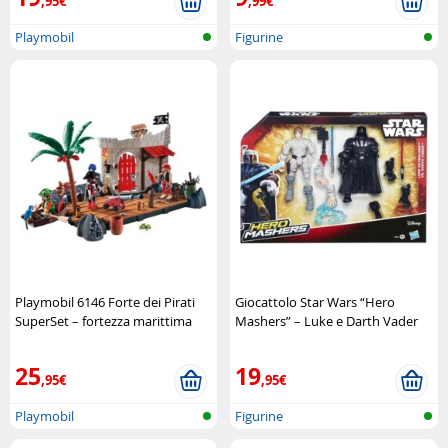
,95€
,99€
Playmobil
Figurine
Playmobil 6146 Forte dei Pirati
Giocattolo Star Wars “Hero
SuperSet – fortezza marittima
Mashers” – Luke e Darth Vader
completa
Playmobil
Hasbro
25
19
,95€
,95€
Playmobil
Figurine