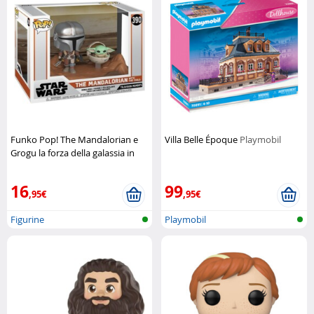
Funko Pop! The Mandalorian e
Villa Belle Époque
Playmobil
Grogu la forza della galassia in
miniatura
Funko Pop
16
99
,95€
,95€
Figurine
Playmobil