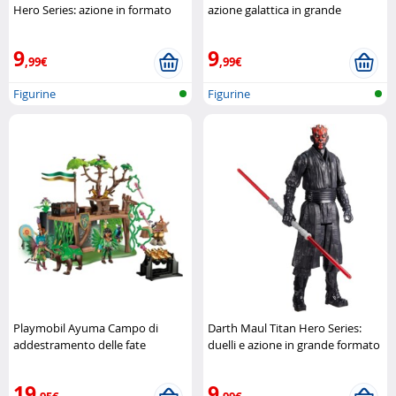
Hero Series: azione in formato
azione galattica in grande
gigante
Hasbro
formato
Hasbro
9
9
,99€
,99€
Figurine
Figurine
Playmobil Ayuma Campo di
Darth Maul Titan Hero Series:
addestramento delle fate
duelli e azione in grande formato
Playmobil
Hasbro
19
9