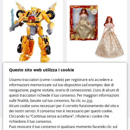
Transformers Bumblebee Rise of
Barbie Signature Holiday 2025
Questo sito web utilizza i cookie
the Beasts l’eroe Autobot ritorna
rossa
Mattel
in azione
Hasbro
Usiamo tracciatori (come i cookie) per registrare e/o accedere a
informazioni memorizzate sul tuo dispositivo (ad esempio: dati di
27
39
navigazione, pagine visitate, orario di connessione). L’uso di alcuni di
,95€
,95€
questi tracciatori richiede il tuo consenso. Per maggiori informazioni
sulle finalità, basate sul tuo consenso, fai clic su
link
.
Figurine
Barbie
Alcuni cookie sono necessari per il corretto funzionamento del sito e
dei nostri servizi. Il consenso non è necessario per questi cookie.
Cliccando su “Continua senza accettare”, rifiuterai i cookie che
richiedono il tuo consenso.
Aiuto / Contatti
Puoi revocare il tuo consenso in qualsiasi momento facendo clic sul