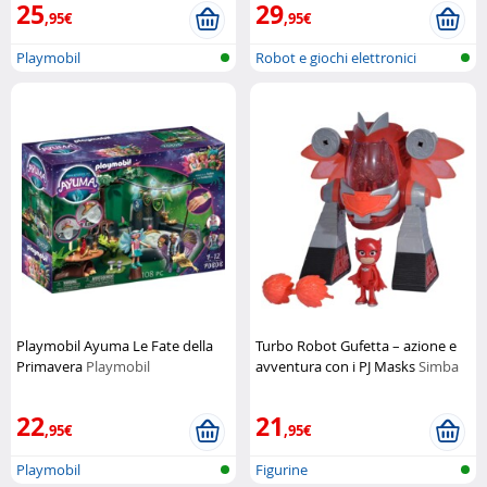
25
29
,95€
,95€
Playmobil
Robot e giochi elettronici
Playmobil Ayuma Le Fate della
Turbo Robot Gufetta – azione e
Primavera
Playmobil
avventura con i PJ Masks
Simba
22
21
,95€
,95€
Playmobil
Figurine