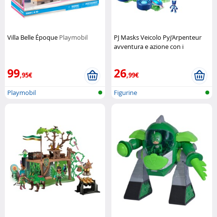
Villa Belle Époque
Playmobil
PJ Masks Veicolo Pyj’Arpenteur
avventura e azione con i
supereroi della notte
Hasbro
99
26
,95€
,99€
Playmobil
Figurine