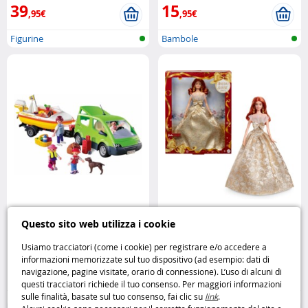
39
15
,95€
,95€
Figurine
Bambole
Playmobil Auto di Famiglia con
Barbie Signature Holiday 2025
Questo sito web utilizza i cookie
Barca avventura e divertimento
rossa
Mattel
in viaggio
Playmobil
Usiamo tracciatori (come i cookie) per registrare e/o accedere a
informazioni memorizzate sul tuo dispositivo (ad esempio: dati di
23
39
navigazione, pagine visitate, orario di connessione). L’uso di alcuni di
,95€
,95€
questi tracciatori richiede il tuo consenso. Per maggiori informazioni
sulle finalità, basate sul tuo consenso, fai clic su
link
.
Playmobil
Barbie