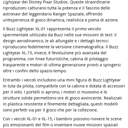
Lightyear
dei Disney Pixar Studios. Queste straordinarie
riproduzioni catturano tutta la potenza e il fascino delle
astronavi del leggendario Ranger Spaziale, offrendo
un’esperienza di gioco dinamica, realistica e piena di azione.
Il Buzz Lightyear XL-01 rappresenta il primo veicolo
sperimentale utilizzato da Buzz nelle sue missioni di test: il
design aerodinamico, le ali allungate e i dettagli tecnici
riproducono fedelmente la versione cinematografica. Il Buzz
Lightyear XL-15, invece, è l’evoluzione più avanzata del
programma, con linee futuristiche, cabina di pilotaggio
trasparente e motori di ultima generazione pronti a spingersi
oltre i confini dello spazio-tempo.
Entrambi i veicoli includono una mini figura di Buzz Lightyear
in tuta da pilota, compatibile con la cabina e dotata di accessori
per il volo. I portelli si aprono, i motori si muovono e le
strutture solide permettono ore di gioco avvincente. Realizzati
in plastica resistente e finemente dettagliata, questi modelli
sono perfetti sia per il gioco che per la collezione.
Con i veicoli XL-01 e XL-15, i bambini possono rivivere le scene
più emozionanti del film o inventare nuove missioni spaziali