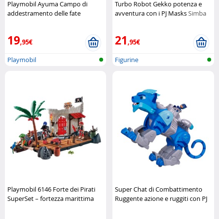
Playmobil Ayuma Campo di
Turbo Robot Gekko potenza e
addestramento delle fate
avventura con i PJ Masks
Simba
Playmobil
19
21
,95€
,95€
Playmobil
Figurine
Playmobil 6146 Forte dei Pirati
Super Chat di Combattimento
SuperSet – fortezza marittima
Ruggente azione e ruggiti con PJ
completa
Playmobil
Masks
Pyjamasques