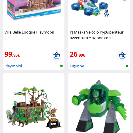
Villa Belle Époque Playmobil
PJ Masks Veicolo Pyj’Arpenteur
avventura e azione con i
supereroi della notte Hasbro
99
26
,95€
,99€
Playmobil
Figurine