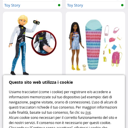
Toy Story
Toy Story
Bambola Miraculous Adrien
Barbie Brooklyn Camping
Questo sito web utilizza i cookie
eleganza e avventura in 26 cm
avventure all’aria aperta con stile
Bandai
Barbie
Usiamo tracciatori (come i cookie) per registrare e/o accedere a
informazioni memorizzate sul tuo dispositivo (ad esempio: dati di
15
16
navigazione, pagine visitate, orario di connessione). L’uso di alcuni di
,95€
,99€
questi tracciatori richiede il tuo consenso. Per maggiori informazioni
sulle finalità, basate sul tuo consenso, fai clic su
link
.
Bambole
Barbie
Alcuni cookie sono necessari per il corretto funzionamento del sito e
dei nostri servizi. Il consenso non è necessario per questi cookie.
Cliccando su “Continua senza accettare”, rifiuterai i cookie che