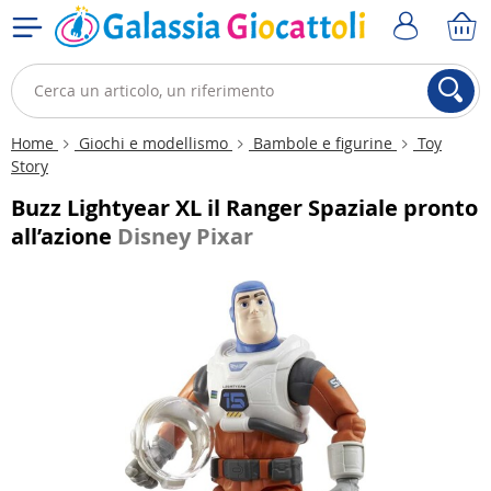
Home
Giochi e modellismo
Bambole e figurine
Toy
Story
Buzz Lightyear XL il Ranger Spaziale pronto
all’azione
Disney Pixar