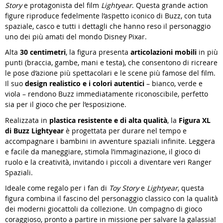
Story
e protagonista del film
Lightyear
. Questa grande action
figure riproduce fedelmente l’aspetto iconico di Buzz, con tuta
spaziale, casco e tutti i dettagli che hanno reso il personaggio
uno dei più amati del mondo Disney Pixar.
Alta
30 centimetri
, la figura presenta
articolazioni mobili
in più
punti (braccia, gambe, mani e testa), che consentono di ricreare
le pose d’azione più spettacolari e le scene più famose del film.
Il suo
design realistico e i colori autentici
– bianco, verde e
viola – rendono Buzz immediatamente riconoscibile, perfetto
sia per il gioco che per l’esposizione.
Realizzata in
plastica resistente e di alta qualità
, la
Figura XL
di Buzz Lightyear
è progettata per durare nel tempo e
accompagnare i bambini in avventure spaziali infinite. Leggera
e facile da maneggiare, stimola l’immaginazione, il gioco di
ruolo e la creatività, invitando i piccoli a diventare veri Ranger
Spaziali.
Ideale come regalo per i fan di
Toy Story
e
Lightyear
, questa
figura combina il fascino del personaggio classico con la qualità
dei moderni giocattoli da collezione. Un compagno di gioco
coraggioso, pronto a partire in missione per salvare la galassia!