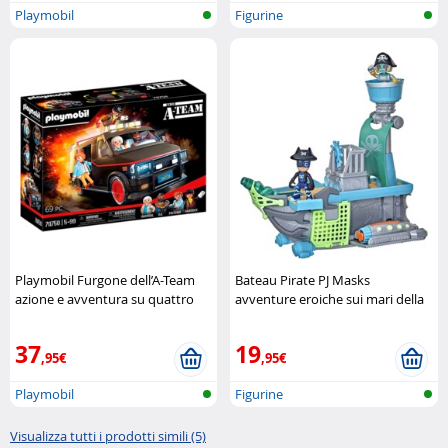
Playmobil
Figurine
Playmobil Furgone dell’A-Team
Bateau Pirate PJ Masks
azione e avventura su quattro
avventure eroiche sui mari della
ruote Playmobil
fantasiaBateau Pirate Hasbro
37
19
,95€
,95€
Playmobil
Figurine
Visualizza tutti i prodotti simili (5)