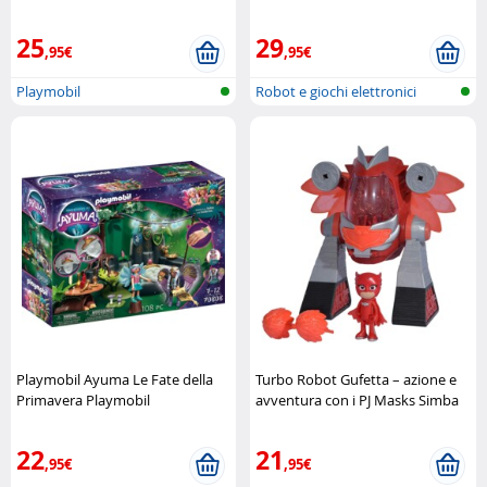
completa Playmobil
Masks Pyjamasques
25
29
,95€
,95€
Playmobil
Robot e giochi elettronici
Playmobil Ayuma Le Fate della
Turbo Robot Gufetta – azione e
Primavera Playmobil
avventura con i PJ Masks Simba
22
21
,95€
,95€