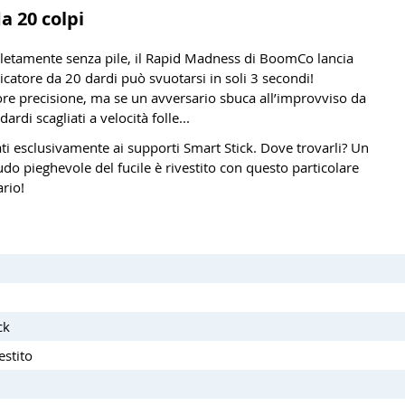
a 20 colpi
mpletamente senza pile, il Rapid Madness di BoomCo lancia
icatore da 20 dardi può svuotarsi in soli 3 secondi!
ore precisione, ma se un avversario sbuca all’improvviso da
rdi scagliati a velocità folle...
i esclusivamente ai supporti Smart Stick. Dove trovarli? Un
udo pieghevole del fucile è rivestito con questo particolare
ario!
ck
estito