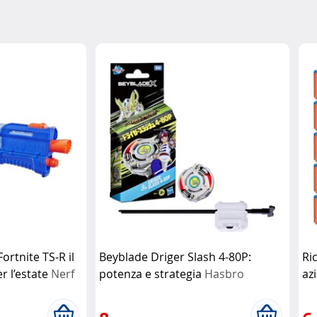
ortnite TS-R il
Beyblade Driger Slash 4-80P:
Ri
er l’estate
Nerf
potenza e strategia
Hasbro
az