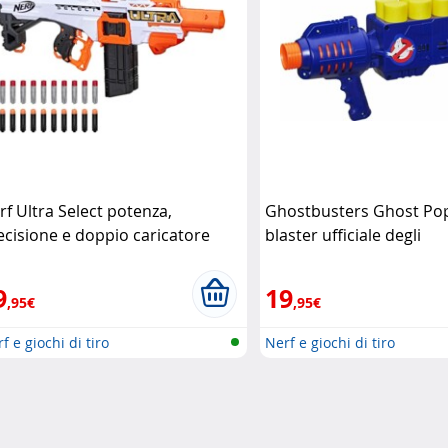
rf Ultra Select potenza,
Ghostbusters Ghost Popp
ecisione e doppio caricatore
blaster ufficiale degli
rf
acchiappafantasmi
Has
9
19
,95€
,95€
f e giochi di tiro
Nerf e giochi di tiro