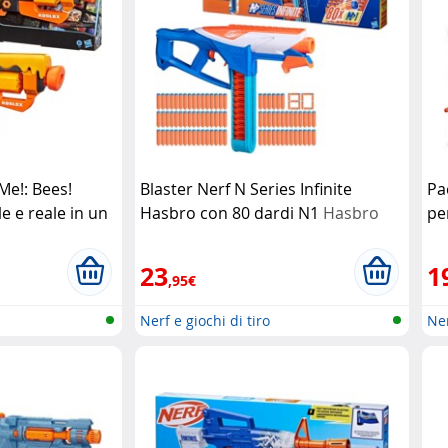
Me!: Bees!
Blaster Nerf N Series Infinite
Pac
e e reale in un
Hasbro con 80 dardi N1
Hasbro
pe
o
23
1
,95€
Nerf e giochi di tiro
Ner