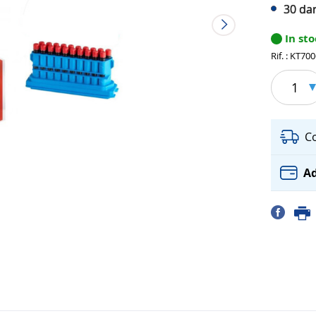
30 dar
In st
Rif. : KT70
1
C
Ad