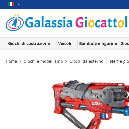
Giochi di costruzione
Veicoli
Bambole e figurine
Gioc
Home
Giochi e modellismo
Giochi da esterno
Nerf e gio