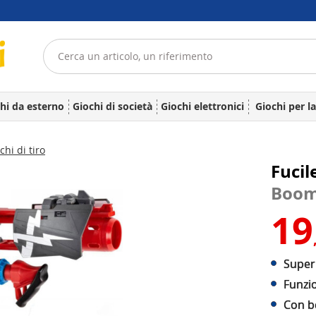
hi da esterno
Giochi di società
Giochi elettronici
Giochi per l
chi di tiro
Fucil
Boo
19
Super 
Funzi
Con b