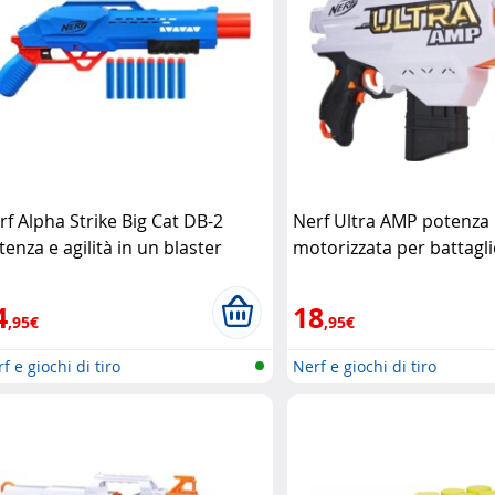
rf Alpha Strike Big Cat DB-2
Nerf Ultra AMP potenza
tenza e agilità in un blaster
motorizzata per battagl
mpatto
Hasbro
Hasbro
4
18
,95€
,95€
f e giochi di tiro
Nerf e giochi di tiro