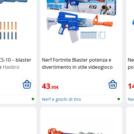
CS-10 – blaster
Nerf Fortnite Blaster potenza e
Ne
e
Hasbro
divertimento in stile videogioco
po
Hasbro
co
43
1
,95€
Nerf e giochi di tiro
Ner