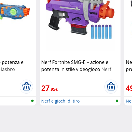
16 potenza e
Nerf Fortnite SMG-E – azione e
Ne
Hasbro
potenza in stile videogioco
Nerf
pr
Ne
27
4
,95€
Nerf e giochi di tiro
Ner