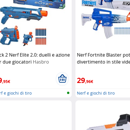
k 2 Nerf Elite 2.0: duelli e azione
Nerf Fortnite Blaster po
r due giocatori
Hasbro
divertimento in stile vi
(Refurbished)
Hasbro
9
29
,95€
,96€
f e giochi di tiro
Nerf e giochi di tiro