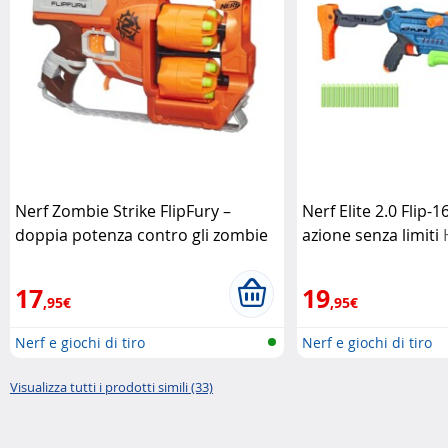
Nerf Zombie Strike FlipFury –
Nerf Elite 2.0 Flip-
doppia potenza contro gli zombie
azione senza limiti
Hasbro
17
19
,95€
,95€
Nerf e giochi di tiro
Nerf e giochi di tiro
Visualizza tutti i prodotti simili (33)