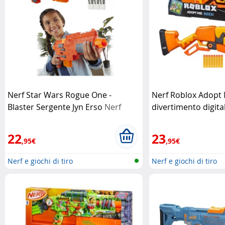
Nerf Star Wars Rogue One -
Nerf Roblox Adopt 
Blaster Sergente Jyn Erso
Nerf
divertimento digital
solo blaster
Hasbr
22
23
,95€
,95€
Nerf e giochi di tiro
Nerf e giochi di tiro