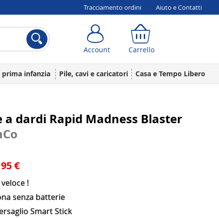
Tracciamento ordini
Aiuto e Contatti
Account
Carrello
Account
Carrello
a prima infanzia
Pile, cavi e caricatori
Casa e Tempo Libero
e a dardi Rapid Madness Blaster
mCo
,95 €
veloce !
ona senza batterie
ersaglio Smart Stick